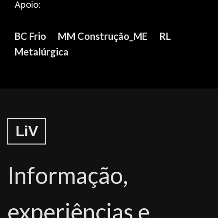
Apoio:
BC Frio
MM Construção_ME
RL
Metalúrgica
LiV
Informação,
experiências e