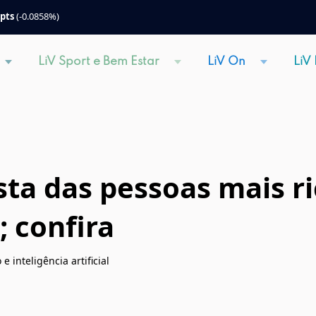
 pts
(-0.0858%)
LiV Sport e Bem Estar
LiV On
LiV
ista das pessoas mais 
 confira
 inteligência artificial