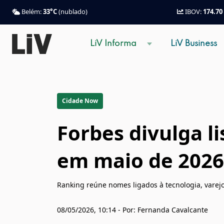
Belém:
33°C
(nublado)
IBOV:
174.70
LiV Informa
LiV Business
Cidade Now
Forbes divulga l
em maio de 2026;
Ranking reúne nomes ligados à tecnologia, varejo e
08/05/2026, 10:14 - Por: Fernanda Cavalcante