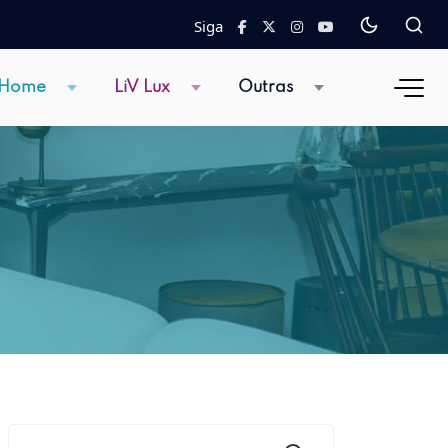
Siga
 Home
LiV Lux
Outras