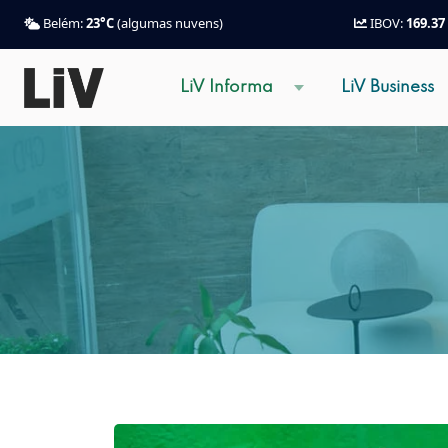
Belém:
23°C
(algumas nuvens)
IBOV:
169.37
LiV Informa
LiV Business