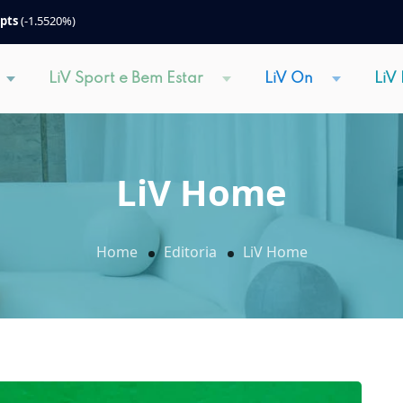
 pts
(-1.5520%)
LiV Sport e Bem Estar
LiV On
LiV
LiV Home
Home
Editoria
LiV Home