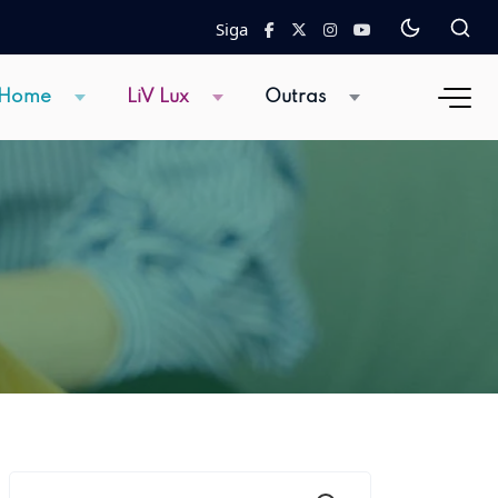
Siga
 Home
LiV Lux
Outras