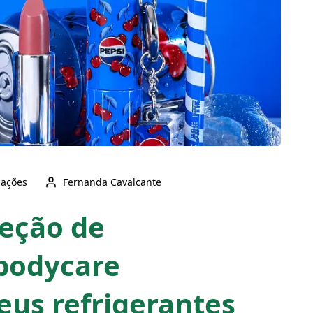
zações
Fernanda Cavalcante
leção de
bodycare
eus refrigerantes