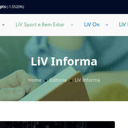
 pts
(-1.5520%)
LiV Sport e Bem Estar
LiV On
LiV
LiV Informa
Home
Editoria
LiV Informa