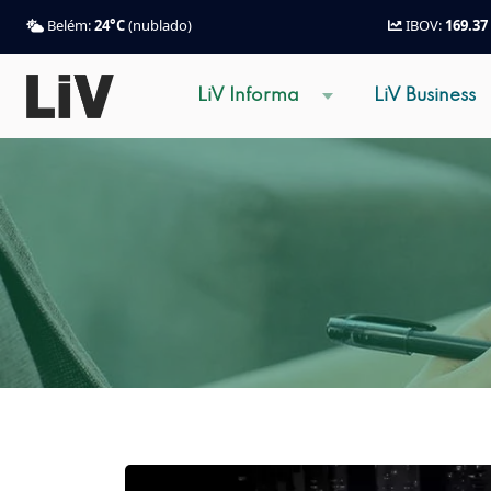
Belém:
24°C
(nublado)
IBOV:
169.37
LiV Informa
LiV Business