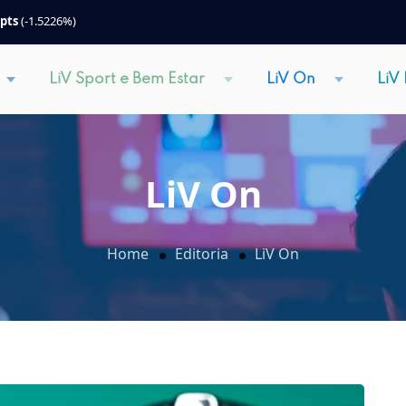
 pts
(-1.5226%)
LiV Sport e Bem Estar
LiV On
LiV
LiV On
Home
Editoria
LiV On