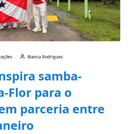
izações
Bianca Rodrigues
nspira samba-
a-Flor para o
em parceria entre
aneiro