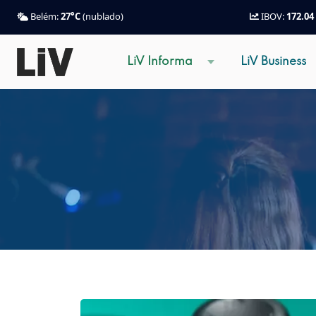
Belém:
27°C
(nublado)
IBOV:
172.04
LiV Informa
LiV Business