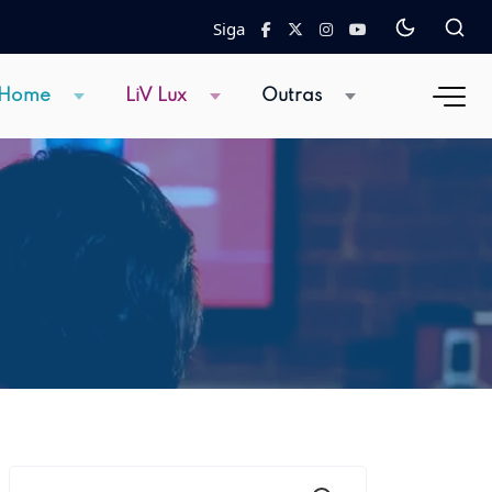
Siga
 Home
LiV Lux
Outras