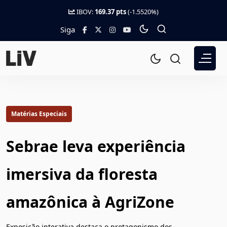
IBOV:
169.37 pts
(-1.5520%)
Siga
Matérias Especiais
Sebrae leva experiência
imersiva da floresta
amazônica à AgriZone
Exposição interativa destaca o protagonismo dos