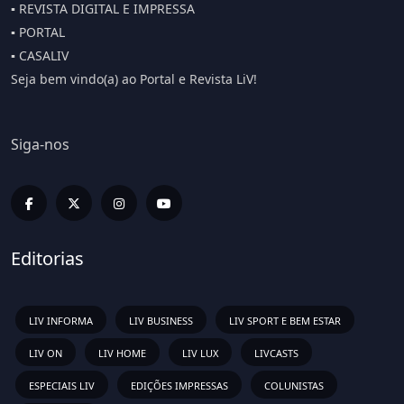
▪️ REVISTA DIGITAL E IMPRESSA
▪️ PORTAL
▪️ CASALIV
Seja bem vindo(a) ao Portal e Revista LiV!
Siga-nos
Editorias
LIV INFORMA
LIV BUSINESS
LIV SPORT E BEM ESTAR
LIV ON
LIV HOME
LIV LUX
LIVCASTS
ESPECIAIS LIV
EDIÇÕES IMPRESSAS
COLUNISTAS