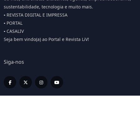
sustentabilidade, tecnologia e muito mais.
▪️ REVISTA DIGITAL E IMPRESSA
▪️ PORTAL
▪️ CASALIV
Seja bem vindo(a) ao Portal e Revista LiV!
Siga-nos
Editorias
LIV INFORMA
LIV BUSINESS
LIV SPORT E BEM ESTAR
LIV ON
LIV HOME
LIV LUX
LIVCASTS