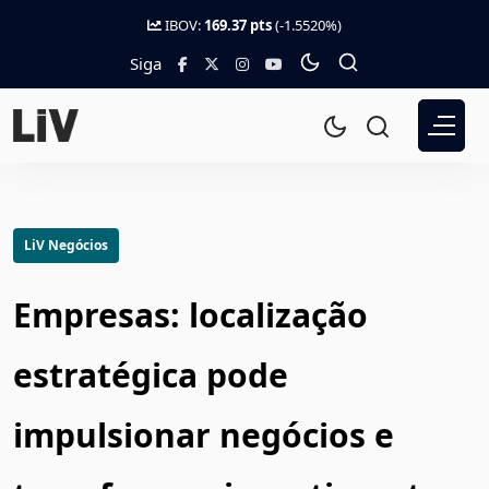
IBOV:
169.37 pts
(-1.5520%)
Siga
LiV Negócios
Empresas: localização
estratégica pode
impulsionar negócios e