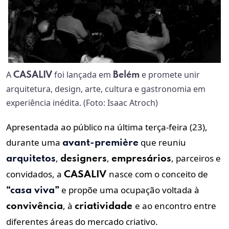
A
foi lançada em
e promete unir
CASALIV
Belém
arquitetura, design, arte, cultura e gastronomia em
experiência inédita. (Foto: Isaac Atroch)
Apresentada ao público na última terça-feira (23),
durante uma
que reuniu
avant-première
,
,
, parceiros e
arquitetos
designers
empresários
convidados, a
nasce com o conceito de
CASALIV
e propõe uma ocupação voltada à
“
casa viva
”
, à
e ao encontro entre
convivência
criatividade
diferentes áreas do mercado criativo.