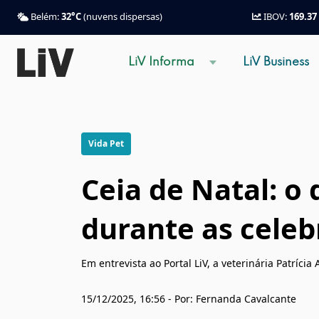
Belém:
32°C
(nuvens dispersas)
IBOV:
169.37
LiV Informa
LiV Business
Vida Pet
Ceia de Natal: o
durante as celeb
Em entrevista ao Portal LiV, a veterinária Patríci
15/12/2025, 16:56 - Por: Fernanda Cavalcante