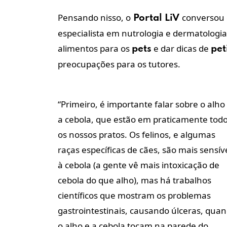
Pensando nisso, o
conversou 
Portal LiV
especialista em nutrologia e dermatologia 
alimentos para os
e dar dicas de
pets
pet
preocupações para os tutores.
“Primeiro, é importante falar sobre o alho
a cebola, que estão em praticamente tod
os nossos pratos. Os felinos, e algumas
raças específicas de cães, são mais sensív
à cebola (a gente vê mais intoxicação de
cebola do que alho), mas há trabalhos
científicos que mostram os problemas
gastrointestinais, causando úlceras, qua
o alho e a cebola tocam na parede do