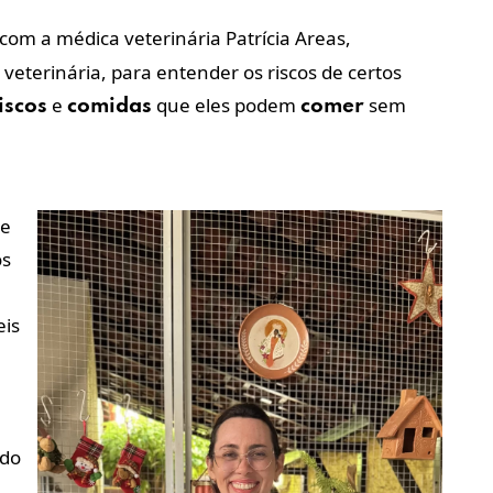
com a médica veterinária Patrícia Areas,
veterinária, para entender os riscos de certos
e
que eles podem
sem
iscos
comidas
comer
 e
os
eis
ndo