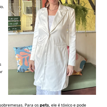
io.
s
ar
 sobremesas. Para os
, ele é tóxico e pode
pets