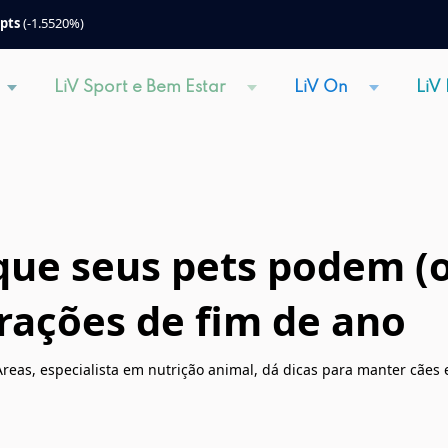
 pts
(-1.5520%)
LiV Sport e Bem Estar
LiV On
LiV
 que seus pets podem 
rações de fim de ano
a Areas, especialista em nutrição animal, dá dicas para manter cães