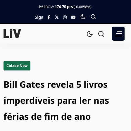
IBOV:
174.70 pts
(-0.0858%)
Siga
Cidade Now
Bill Gates revela 5 livros
imperdíveis para ler nas
férias de fim de ano