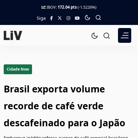
IBOV:
172.04 pts
(-1.5226%)
Siga
Cidade Now
Brasil exporta volume
recorde de café verde
descafeinado para o Japão
Embarque inédito reforça avanço do café especial brasileiro