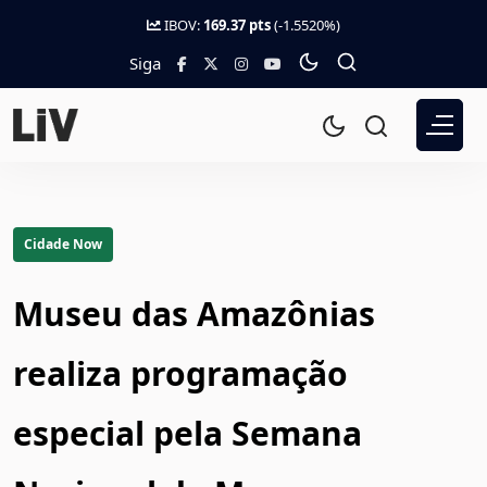
IBOV:
169.37 pts
(-1.5520%)
Siga
Cidade Now
Museu das Amazônias
realiza programação
especial pela Semana