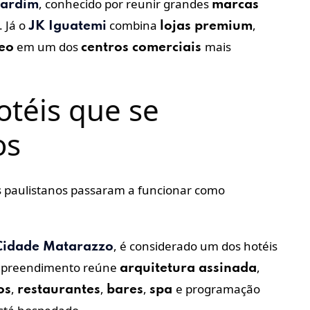
, conhecido por reunir grandes
Jardim
marcas
 Já o
combina
,
JK Iguatemi
lojas premium
em um dos
mais
eo
centros comerciais
téis que se
os
is paulistanos passaram a funcionar como
, é considerado um dos hotéis
Cidade Matarazzo
mpreendimento reúne
,
arquitetura assinada
,
,
,
e programação
os
restaurantes
bares
spa