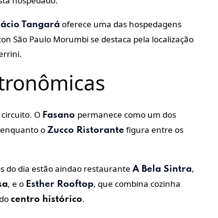
stá hospedado.
oferece uma das hospedagens
lácio Tangará
ton São Paulo Morumbi se destaca pela localização
rrini.
stronômicas
circuito. O
permanece como um dos
Fasano
, enquanto o
figura entre os
Zucco Ristorante
s do dia estão aindao restaurante
,
A Bela Sintra
, e o
, que combina cozinha
sa
Esther Rooftop
do
.
centro histórico