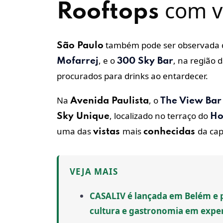
com vi
Rooftops
também pode ser observada d
São Paulo
, e o
, na região 
Mofarrej
300 Sky Bar
procurados para drinks ao entardecer.
Na
, o
Avenida Paulista
The View Bar
, localizado no terraço do
Sky Unique
Ho
uma das
mais
da cap
vistas
conhecidas
VEJA MAIS
CASALIV é lançada em Belém e p
cultura e gastronomia em exper