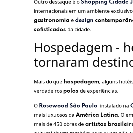
Outro destaque é o
Shopping
Cidade 
internacionais em um ambiente exclusivo.
e
gastronomia
design
contemporân
da cidade.
sofisticados
Hospedagem - ho
tornaram destin
Mais do que
, alguns hoté
hospedagem
verdadeiros
de experiências.
polos
O
, instalado na
Rosewood São Paulo
mais luxuosos da
. O e
América Latina
mais de 450 obras de
artistas brasileir