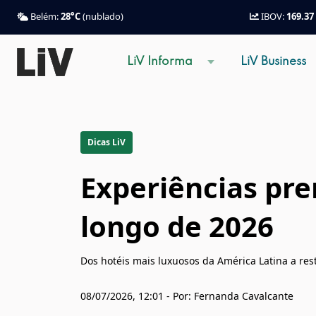
Belém:
28°C
(nublado)
IBOV:
169.37
LiV Informa
LiV Business
Dicas LiV
Experiências pre
longo de 2026
Dos hotéis mais luxuosos da América Latina a rest
08/07/2026, 12:01 - Por: Fernanda Cavalcante