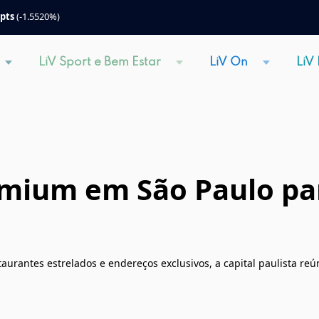
 pts
(-1.5520%)
LiV Sport e Bem Estar
LiV On
LiV
mium em São Paulo par
aurantes estrelados e endereços exclusivos, a capital paulista reú