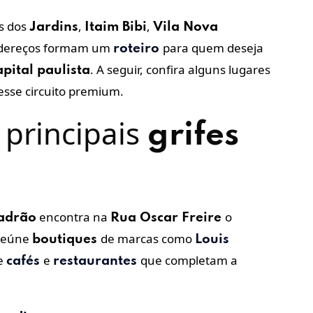
os dos
,
,
Jardins
Itaim Bibi
Vila Nova
ndereços formam um
para quem deseja
roteiro
. A seguir, confira alguns lugares
apital paulista
esse circuito premium.
 principais
grifes
encontra na
o
padrão
Rua Oscar Freire
 reúne
de marcas como
boutiques
Louis
de
e
que completam a
cafés
restaurantes