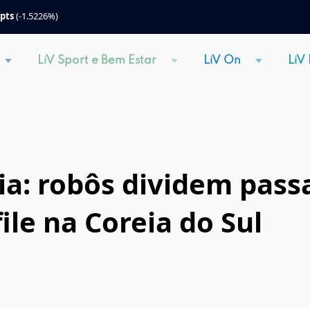
 pts
(-1.5226%)
LiV Sport e Bem Estar
LiV On
LiV
ia: robôs dividem pass
le na Coreia do Sul