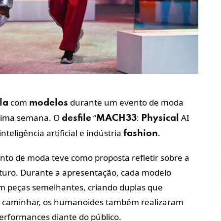
com
durante um evento de moda
la
modelos
última semana. O
“
:
AI
desfile
MACH33
Physical
 inteligência artificial e indústria
.
fashion
nto de moda teve como proposta refletir sobre a
turo.
Durante a apresentação, cada modelo
m peças semelhantes, criando duplas que
de caminhar, os humanoides também realizaram
rformances diante do público.