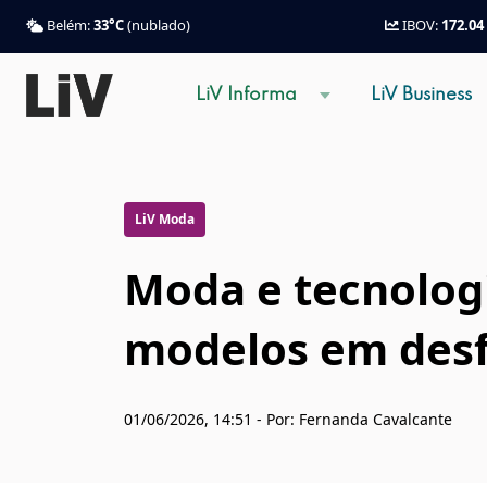
Belém:
33°C
(nublado)
IBOV:
172.04
LiV Informa
LiV Business
LiV Moda
Moda e tecnolog
modelos em desfi
01/06/2026, 14:51 - Por: Fernanda Cavalcante