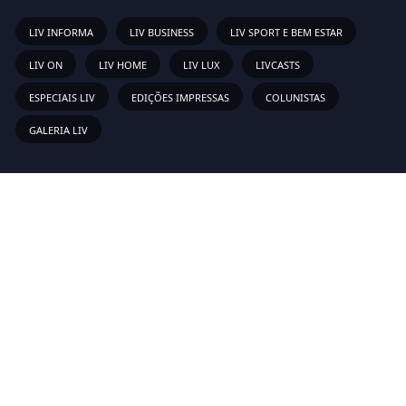
LIV INFORMA
LIV BUSINESS
LIV SPORT E BEM ESTAR
LIV ON
LIV HOME
LIV LUX
LIVCASTS
ESPECIAIS LIV
EDIÇÕES IMPRESSAS
COLUNISTAS
GALERIA LIV
Links Rápidos
Sobre
Vídeos
Anunciar
Newsletter