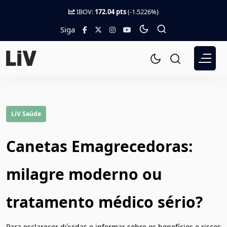
IBOV:
172.04 pts
(-1.5226%)
Siga
LiV Saúde
Canetas Emagrecedoras:
milagre moderno ou
tratamento médico sério?
Para esclarecer dúvidas e informar sobre os benefícios e riscos