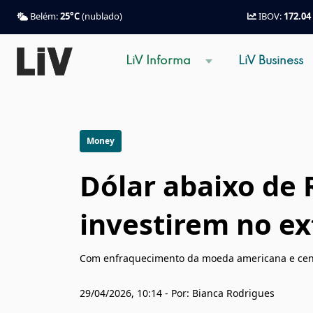
Belém:
25°C
(nublado)
IBOV:
172.04
LiV Informa
LiV Business
Money
Dólar abaixo de R
investirem no ex
Com enfraquecimento da moeda americana e cenári
29/04/2026, 10:14 - Por: Bianca Rodrigues