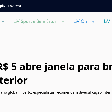
 pts
(-1.5226%)
LiV Sport e Bem Estar
LiV On
LiV
$ 5 abre janela para br
terior
o global incerto, especialistas recomendam diversificação inter