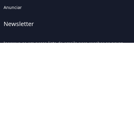
Anunciar
Newsletter
Inscreva-se em nossa lista de emails para receber as novas
atualizações!
Inscrever
Política de Privacidade